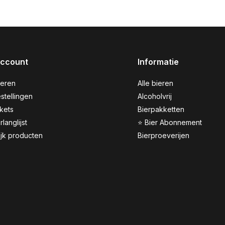
account
Informatie
reren
Alle bieren
stellingen
Alcoholvrij
ckets
Bierpakketten
rlanglijst
⭐ Bier Abonnement
ijk producten
Bierproeverijen