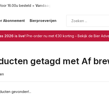
oor 16.00u besteld =
Vandaag verzonden
Gratis verzendin
er Abonnement
Bierproeverijen
s 2026 is live!
Pre-order nu met €30 korting – Bekijk de Bier Adv
ducten getagd met Af br
ten
ucten gevonden!...