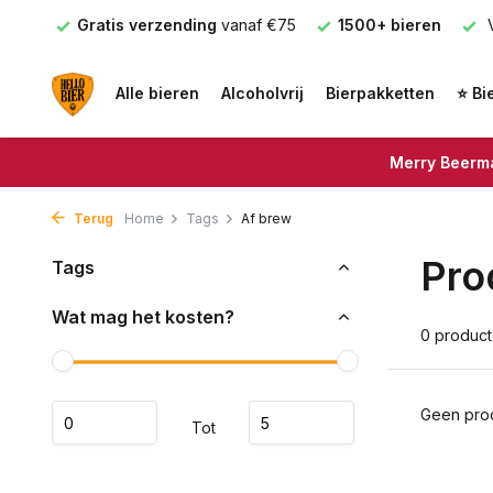
nden
Gratis verzending
vanaf €75
1500+ bieren
V
Alle bieren
Alcoholvrij
Bierpakketten
⭐ Bi
Merry Beerma
Terug
Home
Tags
Af brew
Pro
Tags
Wat mag het kosten?
0 produc
Geen prod
Tot