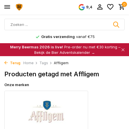
0
9,4
Gratis verzending
vanaf €75
Merry Beermas 2026 is live!
Pre-order nu met €30 korting –
Bekijk de Bier Adventskalender →
Terug
Home
Tags
Affligem
Producten getagd met Affligem
Onze merken