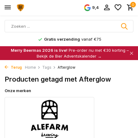
0
9,4
Gratis verzending
vanaf €75
Merry Beermas 2026 is live!
Pre-order nu met €30 korting –
Bekijk de Bier Adventskalender →
Terug
Home
Tags
Afterglow
Producten getagd met Afterglow
Onze merken