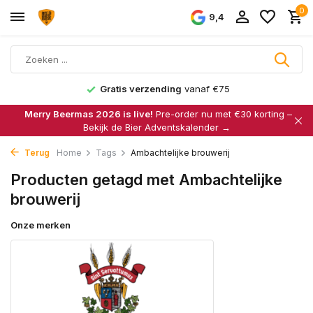
0
9,4
Gratis verzending
vanaf €75
Merry Beermas 2026 is live!
Pre-order nu met €30 korting –
Bekijk de Bier Adventskalender →
Terug
Home
Tags
Ambachtelijke brouwerij
Producten getagd met Ambachtelijke
brouwerij
Onze merken