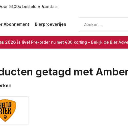
oor 16.00u besteld =
Vandaag verzonden
Gratis verzendin
er Abonnement
Bierproeverijen
s 2026 is live!
Pre-order nu met €30 korting – Bekijk de Bier Adv
ducten getagd met Amber
erken