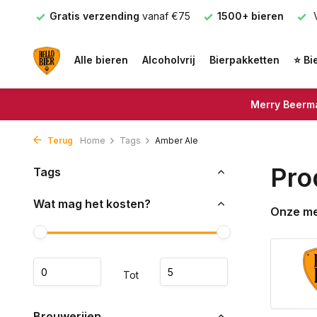
nden
Gratis verzending
vanaf €75
1500+ bieren
V
Alle bieren
Alcoholvrij
Bierpakketten
⭐ Bi
Merry Beerma
Terug
Home
Tags
Amber Ale
Pro
Tags
Wat mag het kosten?
Onze m
Tot
Brouwerijen