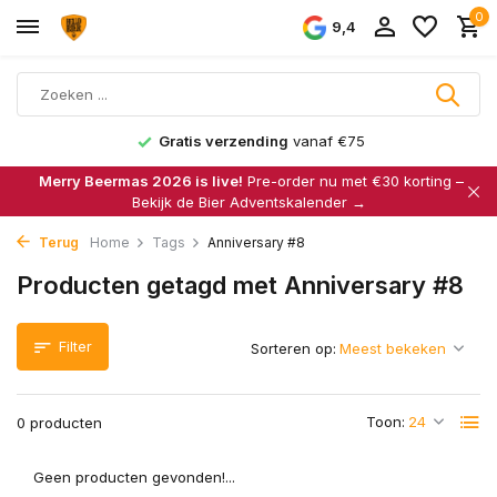
0
9,4
Gratis verzending
vanaf €75
Merry Beermas 2026 is live!
Pre-order nu met €30 korting –
Bekijk de Bier Adventskalender →
Terug
Home
Tags
Anniversary #8
Producten getagd met Anniversary #8
Filter
Sorteren op:
Toon:
0 producten
Geen producten gevonden!...