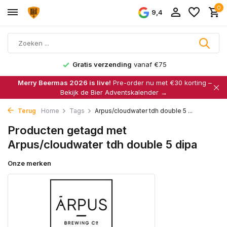
0
9,4
Gratis verzending
vanaf €75
Merry Beermas 2026 is live!
Pre-order nu met €30 korting –
Bekijk de Bier Adventskalender →
Terug
Home
Tags
Arpus/cloudwater tdh double 5 ...
Producten getagd met
Arpus/cloudwater tdh double 5 dipa
Onze merken