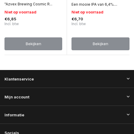
"Azvex Brewing Cosmic R...
Een mooie IPA van 6,4%....
Niet op voorraad
Niet op voorraad
€6,85
€6,70
Incl. btw
Incl. btw
Bekijken
Bekijken
Klantenservice
Mijn account
Informatie
Socials