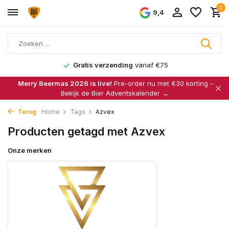
0
9,4
Gratis verzending
vanaf €75
Merry Beermas 2026 is live!
Pre-order nu met €30 korting –
Bekijk de Bier Adventskalender →
Terug
Home
Tags
Azvex
Producten getagd met Azvex
Onze merken