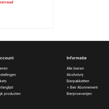
voorraad
account
Informatie
reren
Alle bieren
stellingen
Alcoholvrij
ckets
Bierpakketten
rlanglijst
⭐ Bier Abonnement
ijk producten
Bierproeverijen