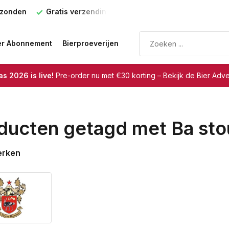
rzonden
Gratis verzending
vanaf €75
er Abonnement
Bierproeverijen
s 2026 is live!
Pre-order nu met €30 korting – Bekijk de Bier Adv
ducten getagd met Ba sto
erken