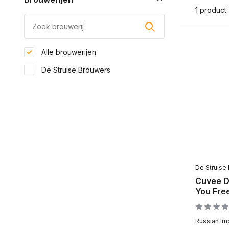
1 product
Alle brouwerijen
De Struise Brouwers
De Struise
Cuvee D
You Fre
Russian Imp