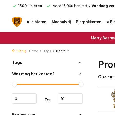
 €75
1500+ bieren
Voor 16.00u besteld =
Vandaag ve
Alle bieren
Alcoholvrij
Bierpakketten
⭐ Bi
Merry Beerma
Terug
Home
Tags
Ba stout
Pro
Tags
Wat mag het kosten?
Onze m
Tot
Brouwerijen