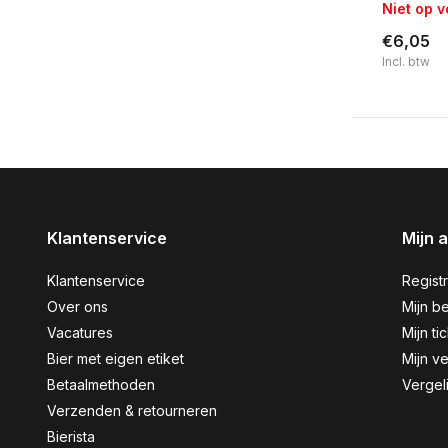
Niet op 
€6,05
Incl. btw
Klantenservice
Mijn 
Klantenservice
Regist
Over ons
Mijn be
Vacatures
Mijn ti
Bier met eigen etiket
Mijn ve
Betaalmethoden
Vergel
Verzenden & retourneren
Bierista