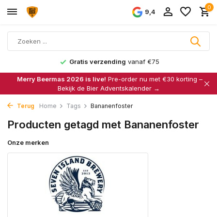
0
9,4
Gratis verzending
vanaf €75
Merry Beermas 2026 is live!
Pre-order nu met €30 korting –
Bekijk de Bier Adventskalender →
Terug
Home
Tags
Bananenfoster
Producten getagd met Bananenfoster
Onze merken