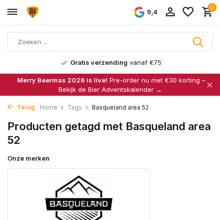
0
9,4
Gratis verzending
vanaf €75
Merry Beermas 2026 is live!
Pre-order nu met €30 korting –
Bekijk de Bier Adventskalender →
Terug
Home
Tags
Basqueland area 52
Producten getagd met Basqueland area
52
Onze merken