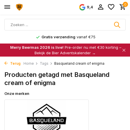
0
9,4
Gratis verzending
vanaf €75
Merry Beermas 2026 is live!
Pre-order nu met €30 korting –
Bekijk de Bier Adventskalender →
Terug
Home
Tags
Basqueland cream of enigma
Producten getagd met Basqueland
cream of enigma
Onze merken