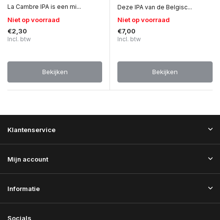
La Cambre IPA is een mi...
Deze IPA van de Belgisc...
Niet op voorraad
Niet op voorraad
€2,30
€7,00
Incl. btw
Incl. btw
Bekijken
Bekijken
Klantenservice
Mijn account
Informatie
Socials