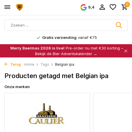
0
9,4
Gratis verzending
vanaf €75
Merry Beermas 2026 is live!
Pre-order nu met €30 korting –
Bekijk de Bier Adventskalender →
Terug
Home
Tags
Belgian ipa
Producten getagd met Belgian ipa
Onze merken