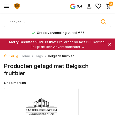
0
9,4
Gratis verzending
vanaf €75
Merry Beermas 2026 is live!
Pre-order nu met €30 korting –
Bekijk de Bier Adventskalender →
Terug
Home
Tags
Belgisch fruitbier
Producten getagd met Belgisch
fruitbier
Onze merken