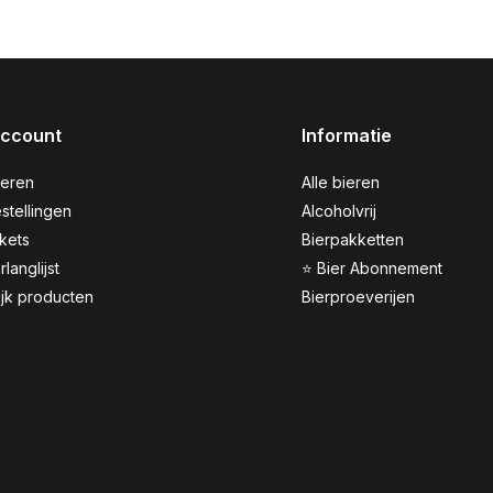
account
Informatie
reren
Alle bieren
stellingen
Alcoholvrij
ckets
Bierpakketten
rlanglijst
⭐ Bier Abonnement
ijk producten
Bierproeverijen