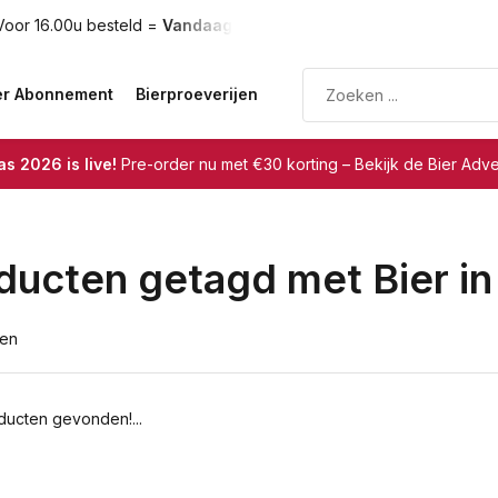
oor 16.00u besteld =
Vandaag verzonden
Gratis verzendin
er Abonnement
Bierproeverijen
s 2026 is live!
Pre-order nu met €30 korting – Bekijk de Bier Adv
ducten getagd met Bier in
ten
ucten gevonden!...