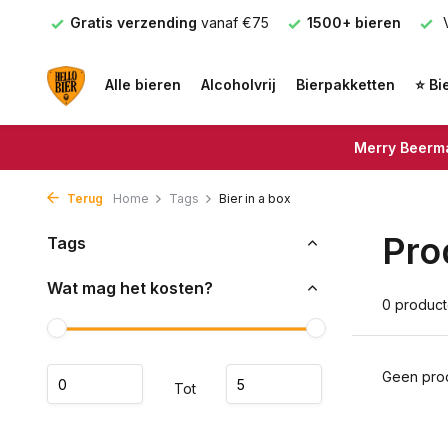
nden
Gratis verzending
vanaf €75
1500+ bieren
V
Alle bieren
Alcoholvrij
Bierpakketten
⭐ Bi
Merry Beerma
Terug
Home
Tags
Bier in a box
Pro
Tags
Wat mag het kosten?
0 produc
Geen prod
Tot