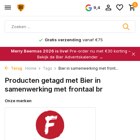
0
9,4
Gratis verzending
vanaf €75
Merry Beermas 2026 is live!
Pre-order nu met €30 korting –
Bekijk de Bier Adventskalender →
Terug
Home
Tags
Bier in samenwerking met front...
Producten getagd met Bier in
samenwerking met frontaal br
Onze merken