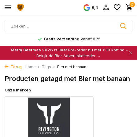
0
9,4
Gratis verzending
vanaf €75
Merry Beermas 2026 is live!
Pre-order nu met €30 korting –
Bekijk de Bier Adventskalender →
Terug
Home
Tags
Bier met banaan
Producten getagd met Bier met banaan
Onze merken