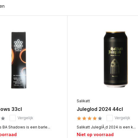
ten
Salikatt
ows 33cl
Juleglod 2024 44cl
Vergelijk
Vergelijk
 BA Shadows is een barle...
Salikatt JuleglÃ¸d 2024 is een k...
voorraad
Niet op voorraad