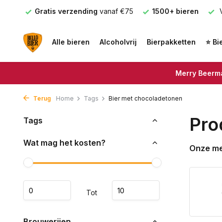
nden
Gratis verzending
vanaf €75
1500+ bieren
V
Alle bieren
Alcoholvrij
Bierpakketten
⭐ Bi
Merry Beerma
Terug
Home
Tags
Bier met chocoladetonen
Pro
Tags
Wat mag het kosten?
Onze m
Tot
Brouwerijen