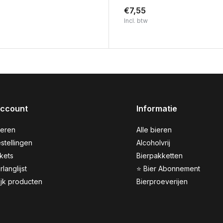
€7,55
Incl. btw
account
Informatie
reren
Alle bieren
stellingen
Alcoholvrij
ckets
Bierpakketten
rlanglijst
⭐ Bier Abonnement
ijk producten
Bierproeverijen