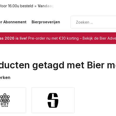
oor 16.00u besteld =
Vandaag verzonden
Gratis verzendin
er Abonnement
Bierproeverijen
s 2026 is live!
Pre-order nu met €30 korting – Bekijk de Bier Adv
ducten getagd met Bier m
erken