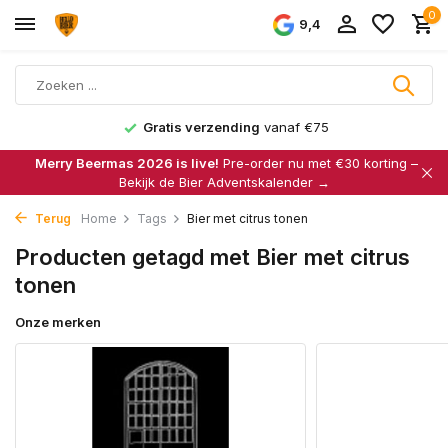
0
9,4
Gratis verzending
vanaf €75
Merry Beermas 2026 is live!
Pre-order nu met €30 korting –
Bekijk de Bier Adventskalender →
Terug
Home
Tags
Bier met citrus tonen
Producten getagd met Bier met citrus
tonen
Onze merken