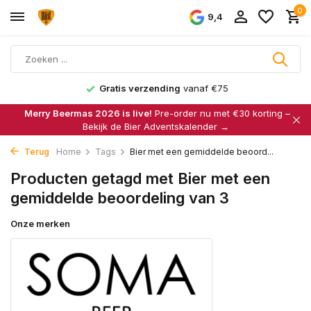
0
9,4
Gratis verzending
vanaf €75
Merry Beermas 2026 is live!
Pre-order nu met €30 korting –
Bekijk de Bier Adventskalender →
Terug
Home
Tags
Bier met een gemiddelde beoord...
Producten getagd met Bier met een
gemiddelde beoordeling van 3
Onze merken