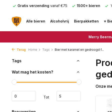
nden
Gratis verzending
vanaf €75
1500+ bieren
V
Alle bieren
Alcoholvrij
Bierpakketten
⭐ Bi
Merry Beerma
Terug
Home
Tags
Bier met karamel en gedroogd f...
Pro
Tags
ged
Wat mag het kosten?
Onze m
Tot
Brouwerijen