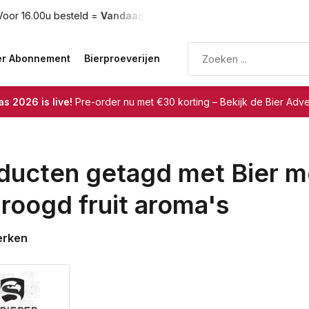
oor 16.00u besteld =
Vandaag verzonden
Gratis verzendin
er Abonnement
Bierproeverijen
s 2026 is live!
Pre-order nu met €30 korting – Bekijk de Bier Adv
ducten getagd met Bier m
roogd fruit aroma's
erken