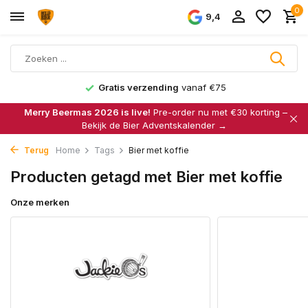
0
9,4
Gratis verzending
vanaf €75
Merry Beermas 2026 is live!
Pre-order nu met €30 korting –
Bekijk de Bier Adventskalender →
Terug
Home
Tags
Bier met koffie
Producten getagd met Bier met koffie
Onze merken