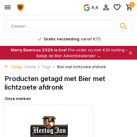
0
9,4
Gratis verzending
vanaf €75
Merry Beermas 2026 is live!
Pre-order nu met €30 korting –
Bekijk de Bier Adventskalender →
Terug
Home
Tags
Bier met lichtzoete afdronk
Producten getagd met Bier met
lichtzoete afdronk
Onze merken