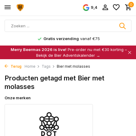
0
9,4
Gratis verzending
vanaf €75
Merry Beermas 2026 is live!
Pre-order nu met €30 korting –
Bekijk de Bier Adventskalender →
Terug
Home
Tags
Bier met molasses
Producten getagd met Bier met
molasses
Onze merken