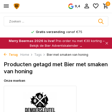
0
9,4
Gratis verzending
vanaf €75
Merry Beermas 2026 is live!
Pre-order nu met €30 korting –
Bekijk de Bier Adventskalender →
Terug
Home
Tags
Bier met smaken van honing
Producten getagd met Bier met smaken
van honing
Onze merken