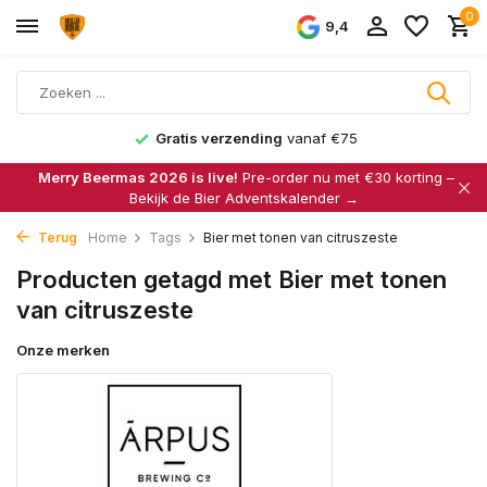
0
9,4
Gratis verzending
vanaf €75
Merry Beermas 2026 is live!
Pre-order nu met €30 korting –
Bekijk de Bier Adventskalender →
Terug
Home
Tags
Bier met tonen van citruszeste
Producten getagd met Bier met tonen
van citruszeste
Onze merken