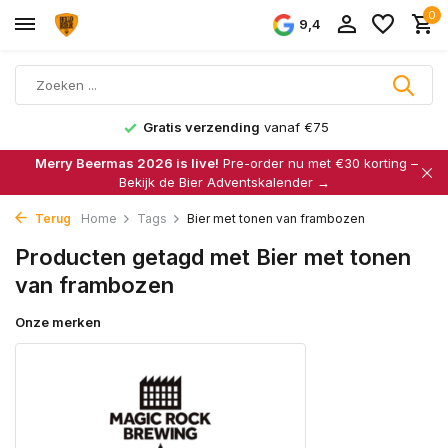
0
9,4
Gratis verzending
vanaf €75
Merry Beermas 2026 is live!
Pre-order nu met €30 korting –
Bekijk de Bier Adventskalender →
Terug
Home
Tags
Bier met tonen van frambozen
Producten getagd met Bier met tonen
van frambozen
Onze merken