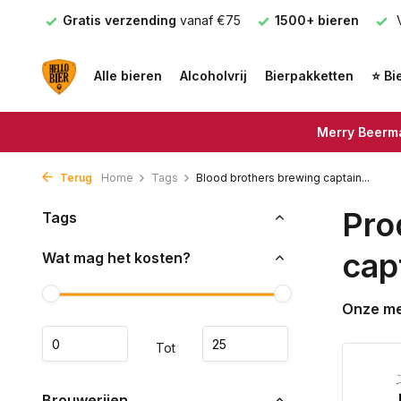
nden
Gratis verzending
vanaf €75
1500+ bieren
V
Alle bieren
Alcoholvrij
Bierpakketten
⭐ Bi
Merry Beerma
Terug
Home
Tags
Blood brothers brewing captain...
Pro
Tags
cap
Wat mag het kosten?
Onze m
Tot
Brouwerijen