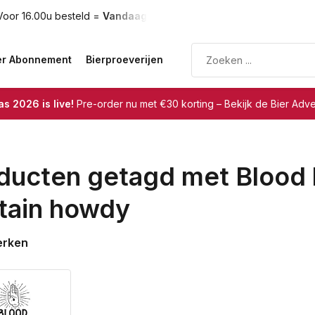
oor 16.00u besteld =
Vandaag verzonden
Gratis verzendin
er Abonnement
Bierproeverijen
s 2026 is live!
Pre-order nu met €30 korting – Bekijk de Bier Adv
ducten getagd met Blood 
tain howdy
erken