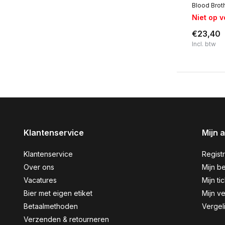
Blood Brot
Niet op 
€23,40
Incl. btw
Klantenservice
Mijn 
Klantenservice
Regist
Over ons
Mijn be
Vacatures
Mijn ti
Bier met eigen etiket
Mijn ve
Betaalmethoden
Vergel
Verzenden & retourneren