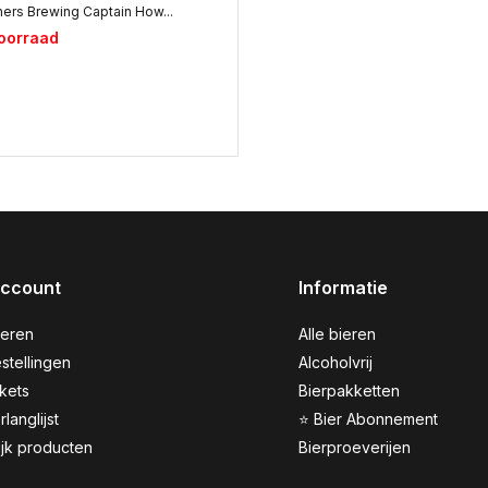
hers Brewing Captain How...
voorraad
account
Informatie
reren
Alle bieren
stellingen
Alcoholvrij
ckets
Bierpakketten
rlanglijst
⭐ Bier Abonnement
ijk producten
Bierproeverijen