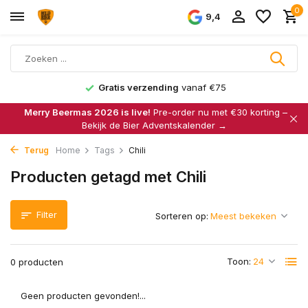
0
9,4
Gratis verzending
vanaf €75
Merry Beermas 2026 is live!
Pre-order nu met €30 korting –
Bekijk de Bier Adventskalender →
Terug
Home
Tags
Chili
Producten getagd met Chili
Filter
Sorteren op:
Toon:
0 producten
Geen producten gevonden!...