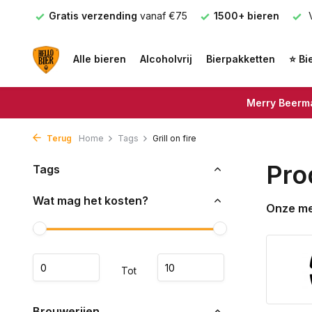
nden
Gratis verzending
vanaf €75
1500+ bieren
V
Alle bieren
Alcoholvrij
Bierpakketten
⭐ Bi
Merry Beerma
Terug
Home
Tags
Grill on fire
Pro
Tags
Wat mag het kosten?
Onze m
Tot
Brouwerijen