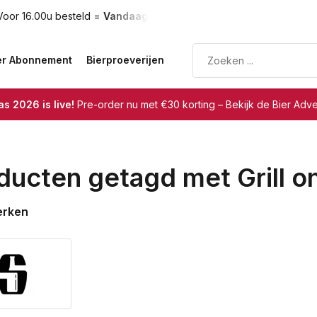
oor 16.00u besteld =
Vandaag verzonden
Gratis verzendin
er Abonnement
Bierproeverijen
s 2026 is live!
Pre-order nu met €30 korting – Bekijk de Bier Adv
ducten getagd met Grill on
erken