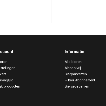
account
Informatie
reren
Alle bieren
stellingen
Alcoholvrij
ckets
Bierpakketten
rlanglijst
⭐ Bier Abonnement
ijk producten
Bierproeverijen