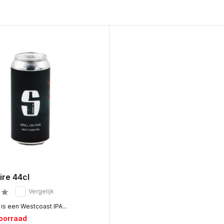
fire 44cl
Vergelijk
e is een Westcoast IPA...
voorraad