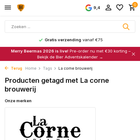
0
9,4
Gratis verzending
vanaf €75
Merry Beermas 2026 is live!
Pre-order nu met €30 korting –
Bekijk de Bier Adventskalender →
Terug
Home
Tags
La corne brouwerij
Producten getagd met La corne
brouwerij
Onze merken