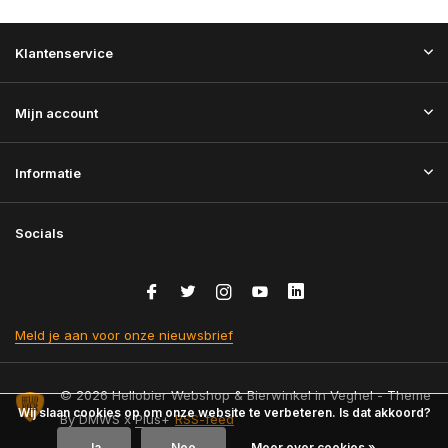
Klantenservice
Mijn account
Informatie
Socials
Meld je aan voor onze nieuwsbrief
© 2026 Hellobier Webshop & Bierwinkel in Veghel - Theme
Wij slaan cookies op om onze website te verbeteren. Is dat akkoord?
By
DMWS
x
Plus+
RSS-feed
Ja
Nee
Meer over cookies »