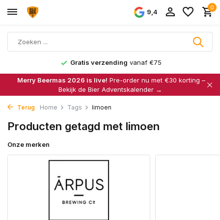
0
9,4
Gratis verzending
vanaf €75
Merry Beermas 2026 is live!
Pre-order nu met €30 korting –
Bekijk de Bier Adventskalender →
Terug
Home
Tags
limoen
Producten getagd met limoen
Onze merken