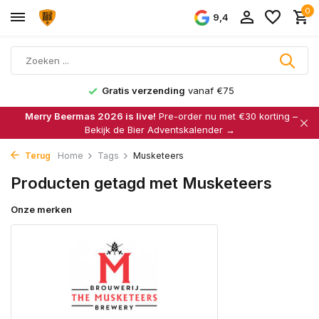
0
9,4
Gratis verzending
vanaf €75
Merry Beermas 2026 is live!
Pre-order nu met €30 korting –
Bekijk de Bier Adventskalender →
Terug
Home
Tags
Musketeers
Producten getagd met Musketeers
Onze merken