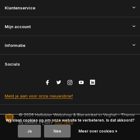
Klantenservice
Mijn account
Informatie
Socials
Meld je aan voor onze nieuwsbrief
© 2026 Hellobier Webshop & Bierwinkel in Veghel - Theme
Wij slaan cookies op om onze website te verbeteren. Is dat akkoord?
By
DMWS
x
Plus+
RSS-feed
Ja
Nee
Meer over cookies »