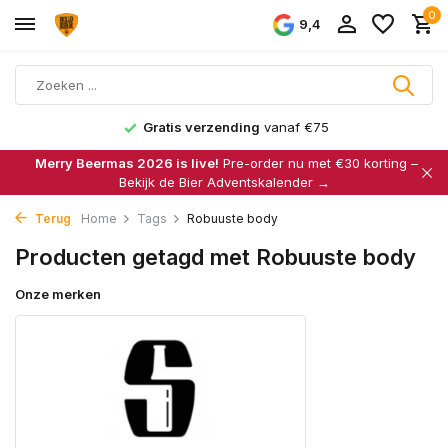
0
9,4
Gratis verzending
vanaf €75
Merry Beermas 2026 is live!
Pre-order nu met €30 korting –
Bekijk de Bier Adventskalender →
Terug
Home
Tags
Robuuste body
Producten getagd met Robuuste body
Onze merken