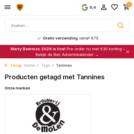
0
9,4
Gratis verzending
vanaf €75
Merry Beermas 2026 is live!
Pre-order nu met €30 korting –
Bekijk de Bier Adventskalender →
Terug
Home
Tags
Tannines
Producten getagd met Tannines
Onze merken