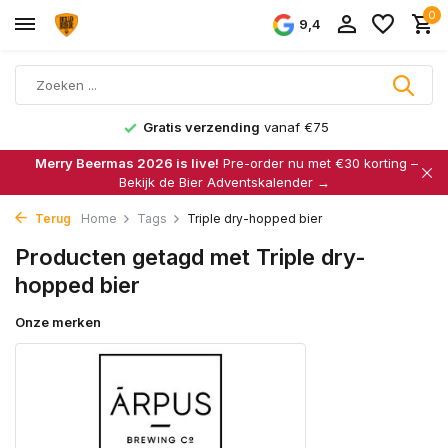
0
9,4
Gratis verzending
vanaf €75
Merry Beermas 2026 is live!
Pre-order nu met €30 korting –
Bekijk de Bier Adventskalender →
Terug
Home
Tags
Triple dry-hopped bier
Producten getagd met Triple dry-
hopped bier
Onze merken