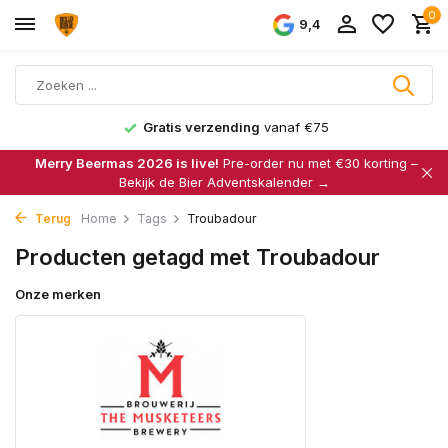
0
9,4
Gratis verzending
vanaf €75
Merry Beermas 2026 is live!
Pre-order nu met €30 korting –
Bekijk de Bier Adventskalender →
Terug
Home
Tags
Troubadour
Producten getagd met Troubadour
Onze merken