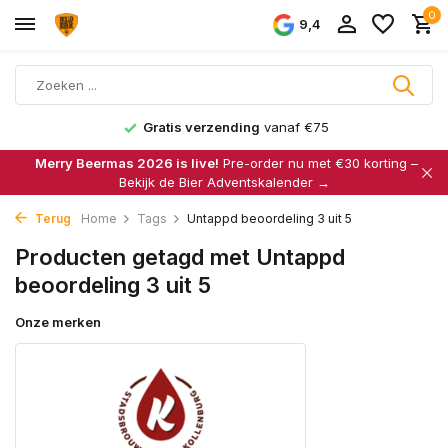
0
9,4
Gratis verzending
vanaf €75
Merry Beermas 2026 is live!
Pre-order nu met €30 korting –
Bekijk de Bier Adventskalender →
Terug
Home
Tags
Untappd beoordeling 3 uit 5
Producten getagd met Untappd
beoordeling 3 uit 5
Onze merken