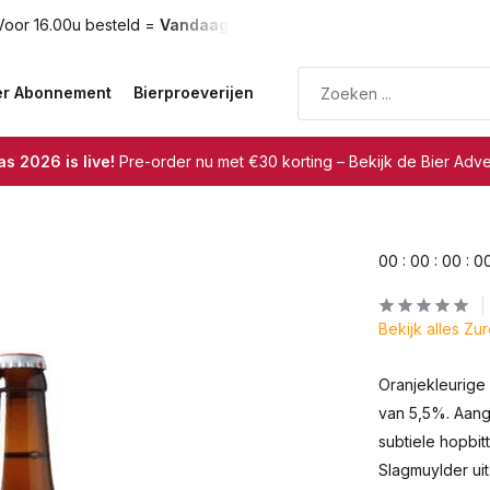
oor 16.00u besteld =
Vandaag verzonden
Gratis verzendin
er Abonnement
Bierproeverijen
s 2026 is live!
Pre-order nu met €30 korting – Bekijk de Bier Adv
0
0
:
0
0
:
0
0
:
0
Bekijk alles Zu
Oranjekleurige
van 5,5%. Aang
subtiele hopbit
Slagmuylder uit