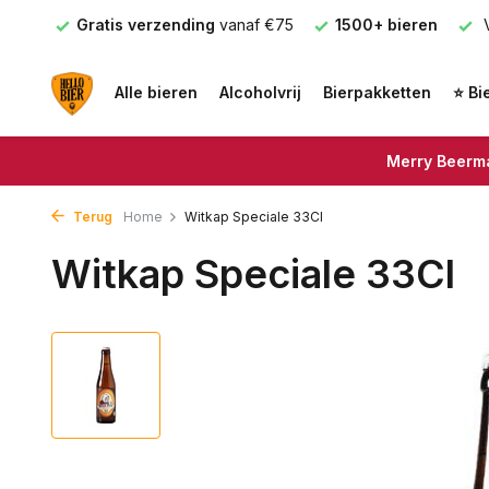
nden
Gratis verzending
vanaf €75
1500+ bieren
V
Alle bieren
Alcoholvrij
Bierpakketten
⭐ Bi
Merry Beerma
Terug
Home
Witkap Speciale 33Cl
Witkap Speciale 33Cl