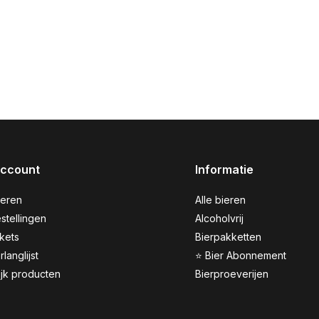
account
Informatie
reren
Alle bieren
stellingen
Alcoholvrij
ckets
Bierpakketten
rlanglijst
⭐ Bier Abonnement
ijk producten
Bierproeverijen