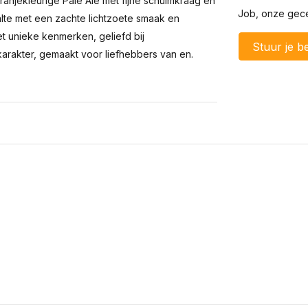
ranjekleurige Pale Ale met fijne schuimkraag en
Job, onze gecer
te met een zachte lichtzoete smaak en
et unieke kenmerken, geliefd bij
Stuur je be
 karakter, gemaakt voor liefhebbers van en.