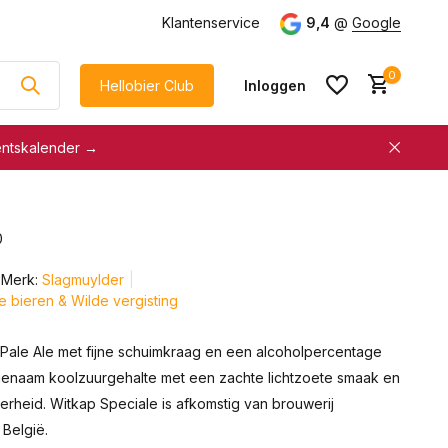
g
vanaf €75
Klantenservice
9,4
@
Google
0
Hellobier Club
Inloggen
entskalender →
korting
€5 kassakorting
sneller afrekenen
0
Account aanmaken &
Account aanmaken &
spaar automatisch voor
Merk:
Slagmuylder
spaar automatisch voor
korting
re bieren & Wilde vergisting
korting
 Pale Ale met fijne schuimkraag en een alcoholpercentage
enaam koolzuurgehalte met een zachte lichtzoete smaak en
terheid. Witkap Speciale is afkomstig van brouwerij
 België.