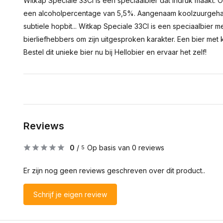
Witkap Speciale 33Cl is een speciaalbier dat indruk maakt. O
een alcoholpercentage van 5,5%. Aangenaam koolzuurgehal
subtiele hopbit... Witkap Speciale 33Cl is een speciaalbier m
bierliefhebbers om zijn uitgesproken karakter. Een bier met
Bestel dit unieke bier nu bij Hellobier en ervaar het zelf!
Reviews
0
/
Op basis van 0 reviews
5
Er zijn nog geen reviews geschreven over dit product..
Schrijf je eigen review