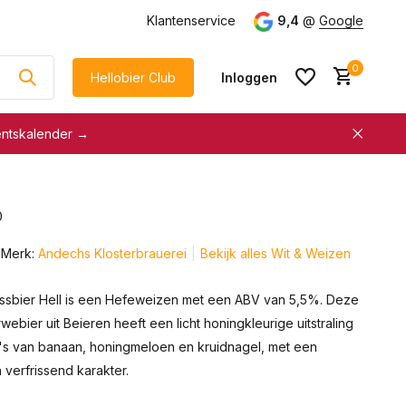
g
vanaf €75
Klantenservice
9,4
@
Google
0
Hellobier Club
Inloggen
entskalender →
korting
€5 kassakorting
sneller afrekenen
0
Account aanmaken &
Account aanmaken &
spaar automatisch voor
Merk:
Andechs Klosterbrauerei
Bekijk alles Wit & Weizen
spaar automatisch voor
korting
korting
sbier Hell is een Hefeweizen met een ABV van 5,5%. Deze
webier uit Beieren heeft een licht honingkleurige uitstraling
's van banaan, honingmeloen en kruidnagel, met een
verfrissend karakter.