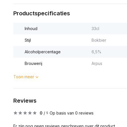
Productspecificaties
Inhoud
33cl
Stijl
Bokbier
Alcoholpercentage
6,5%
Brouwerij
Arpus
Toon meer
Reviews
0
/
Op basis van 0 reviews
5
Er zijn nog geen reviews geschreven over dit product..