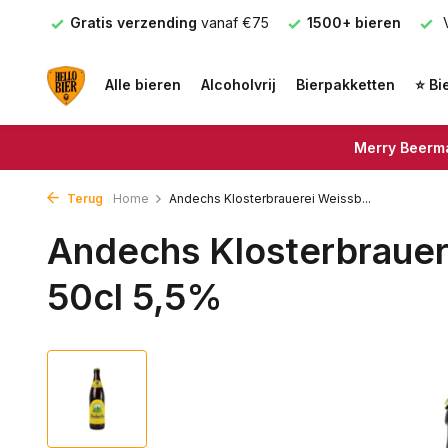
nden
Gratis verzending
vanaf €75
1500+ bieren
V
Alle bieren
Alcoholvrij
Bierpakketten
⭐ Bi
Merry Beerma
Terug
Home
Andechs Klosterbrauerei Weissb...
Andechs Klosterbrauere
50cl 5,5%