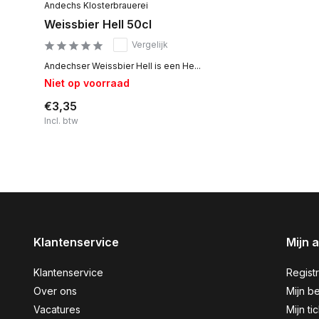
Andechs Klosterbrauerei
Weissbier Hell 50cl
Vergelijk
Andechser Weissbier Hell is een He...
Niet op voorraad
€3,35
Incl. btw
Klantenservice
Mijn 
Klantenservice
Regist
Over ons
Mijn be
Vacatures
Mijn ti