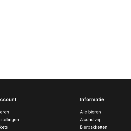
account
Informatie
reren
Alle bieren
stellingen
Alcoholvrij
ckets
Bierpakketten