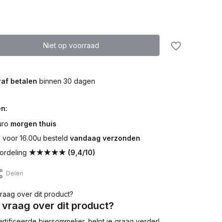
Niet op voorraad
af betalen
binnen 30 dagen
n:
uro
morgen thuis
voor 16.00u besteld
vandaag verzonden
ordeling
★★★★★ (9,4/10)
Delen
 vraag over dit product?
tificeerde biersommelier, helpt je graag verder!