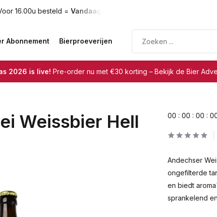
oor 16.00u besteld =
Vandaag verzonden
Gratis verzendin
er Abonnement
Bierproeverijen
s 2026 is live!
Pre-order nu met €30 korting – Bekijk de Bier Adv
i Weissbier Hell
0
0
:
0
0
:
0
0
:
0
Andechser Weis
ongefilterde tar
en biedt aroma
sprankelend en 