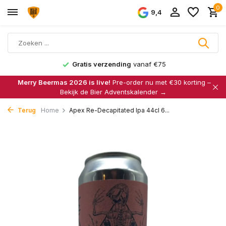
0
9,4
Gratis verzending
vanaf €75
Merry Beermas 2026 is live!
Pre-order nu met €30 korting –
Bekijk de Bier Adventskalender →
Terug
Home
Apex Re-Decapitated Ipa 44cl 6...