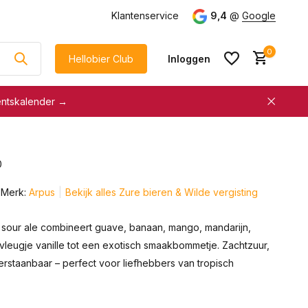
g
vanaf €75
Klantenservice
9,4
@
Google
0
Hellobier Club
Inloggen
entskalender →
korting
€5 kassakorting
sneller afrekenen
0
Account aanmaken &
Account aanmaken &
spaar automatisch voor
Merk:
Arpus
Bekijk alles Zure bieren & Wilde vergisting
spaar automatisch voor
korting
korting
sour ale combineert guave, banaan, mango, mandarijn,
vleugje vanille tot een exotisch smaakbommetje. Zachtzuur,
erstaanbaar – perfect voor liefhebbers van tropisch