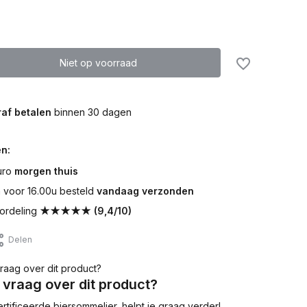
Niet op voorraad
af betalen
binnen 30 dagen
n:
uro
morgen thuis
voor 16.00u besteld
vandaag verzonden
ordeling
★★★★★ (9,4/10)
Delen
 vraag over dit product?
tificeerde biersommelier, helpt je graag verder!