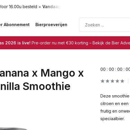
oor 16.00u besteld =
Vandaag verzonden
Gratis verzendin
er Abonnement
Bierproeverijen
s 2026 is live!
Pre-order nu met €30 korting – Bekijk de Bier Adv
Banana x Mango x
0
0
:
0
0
:
0
0
:
0
nilla Smoothie
Deze smoothie 
citroen en een 
fruitig en onwe
speciaalbier.