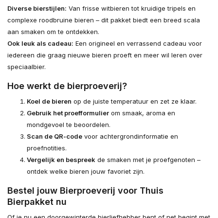
Diverse bierstijlen:
Van frisse witbieren tot kruidige tripels en
complexe roodbruine bieren – dit pakket biedt een breed scala
aan smaken om te ontdekken.
Ook leuk als cadeau:
Een origineel en verrassend cadeau voor
iedereen die graag nieuwe bieren proeft en meer wil leren over
speciaalbier.
Hoe werkt de bierproeverij?
Koel de bieren
op de juiste temperatuur en zet ze klaar.
Gebruik het proefformulier
om smaak, aroma en
mondgevoel te beoordelen.
Scan de QR-code
voor achtergrondinformatie en
proefnotities.
Vergelijk en bespreek
de smaken met je proefgenoten –
ontdek welke bieren jouw favoriet zijn.
Bestel jouw Bierproeverij voor Thuis
Bierpakket nu
Of je nu een doorgewinterde bierliefhebber bent of net begint met