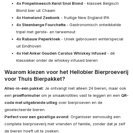
4x Pimpelmeesch Kerst Snol Blond
- klassiek Belgisch
Blond bier uit Chaam
4x Homeland Zeebonk
- fruitige New England IPA
4x Steenberge Fourchette
- Gastronomisch ontwikkelde
tripel met gerste- en tarwemout
4x Rabauw Peperkloek
- Uniek gebrouwen winterspecial
uit Eindhoven
4x Het Anker Gouden Carolus Whiskey Infused
- dé
klassieker onder de whiskey infused bieren
Waarom kiezen voor het Hellobier Bierproeverij
voor Thuis Bierpakket?
Alles-in-één pakket:
Je ontvangt niet alleen 24 bieren, maar ook
een
proefformulier
om je smaaknotities vast te leggen en een
QR-
code met uitgebreide uitleg
over bierproeven en de
geselecteerde bieren.
Perfect voor een gezellige avond:
Organiseer eenvoudig een
complete bierproeverij met vrienden of familie, zonder dat je zelf
de bieren hoeft uit te zoeken.