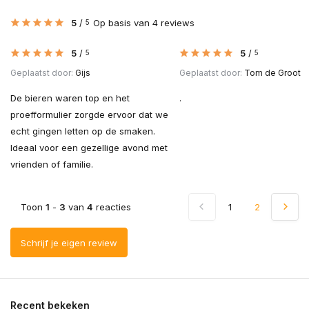
5
/
Op basis van 4 reviews
5
5
/
5
/
5
5
Geplaatst door:
Gijs
Geplaatst door:
Tom de Groot
De bieren waren top en het
.
proefformulier zorgde ervoor dat we
echt gingen letten op de smaken.
Ideaal voor een gezellige avond met
vrienden of familie.
Toon
1
-
3
van
4
reacties
1
2
Schrijf je eigen review
Recent bekeken