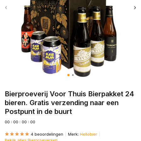
Bierproeverij Voor Thuis Bierpakket 24
bieren. Gratis verzending naar een
Postpunt in de buurt
0
0
:
0
0
:
0
0
:
0
0
4 beoordelingen
Merk:
Hellobier
Bekijk alles Bierproeverijen