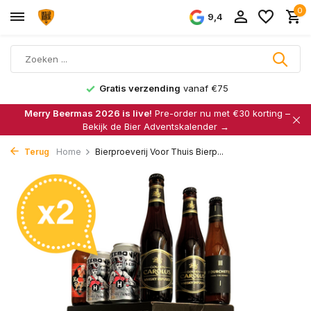
0
9,4
Gratis verzending
vanaf €75
Merry Beermas 2026 is live!
Pre-order nu met €30 korting –
Bekijk de Bier Adventskalender →
Terug
Home
Bierproeverij Voor Thuis Bierp...