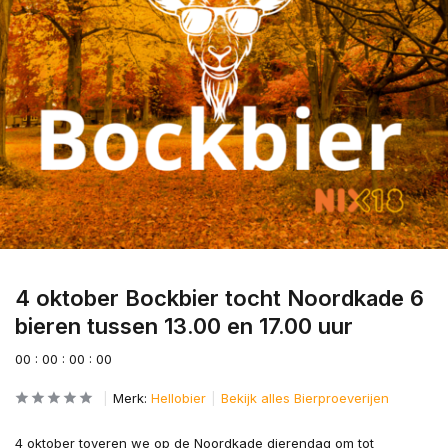
4 oktober Bockbier tocht Noordkade 6
bieren tussen 13.00 en 17.00 uur
0
0
:
0
0
:
0
0
:
0
0
Merk:
Hellobier
Bekijk alles Bierproeverijen
4 oktober toveren we op de Noordkade dierendag om tot