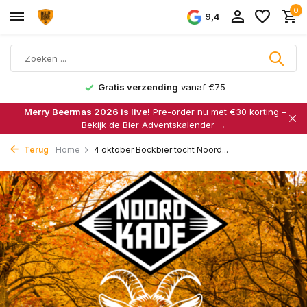
0
9,4
Gratis verzending
vanaf €75
Merry Beermas 2026 is live!
Pre-order nu met €30 korting –
Bekijk de Bier Adventskalender →
Terug
Home
4 oktober Bockbier tocht Noord...