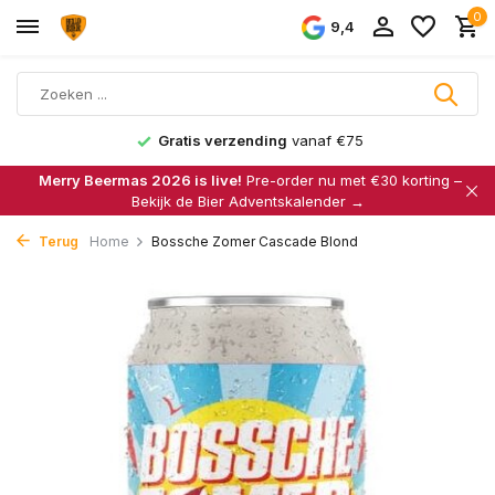
0
9,4
Gratis verzending
vanaf €75
Merry Beermas 2026 is live!
Pre-order nu met €30 korting –
Bekijk de Bier Adventskalender →
Terug
Home
Bossche Zomer Cascade Blond