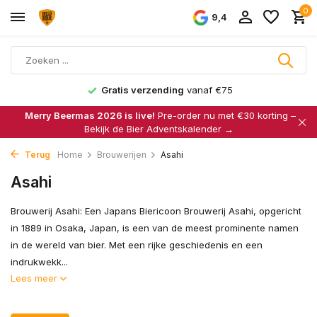
0
9,4
Gratis verzending
vanaf €75
Merry Beermas 2026 is live!
Pre-order nu met €30 korting –
Bekijk de Bier Adventskalender →
Terug
Home
Brouwerijen
Asahi
Asahi
Brouwerij Asahi: Een Japans Biericoon Brouwerij Asahi, opgericht
in 1889 in Osaka, Japan, is een van de meest prominente namen
in de wereld van bier. Met een rijke geschiedenis en een
indrukwekk...
Lees meer