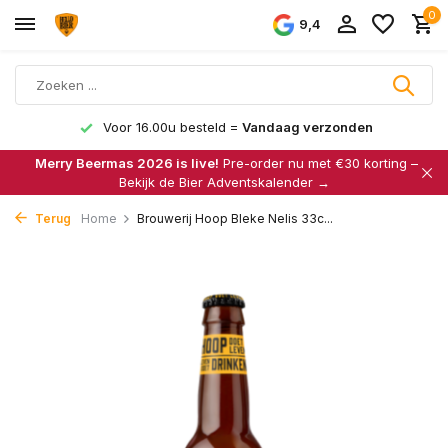
0
9,4
Voor 16.00u besteld =
Vandaag verzonden
Merry Beermas 2026 is live!
Pre-order nu met €30 korting –
Bekijk de Bier Adventskalender →
Terug
Home
Brouwerij Hoop Bleke Nelis 33c...