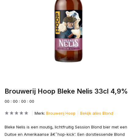
Brouwerij Hoop Bleke Nelis 33cl 4,9%
0
0
:
0
0
:
0
0
:
0
0
Merk:
Brouwerij Hoop
Bekijk alles Blond
Bleke Nelis is een moutig, lichtfruitig Session Blond bier met een
Duitse en Amerikaanse â€˜hop-kick'. Een dorstlessende Blond