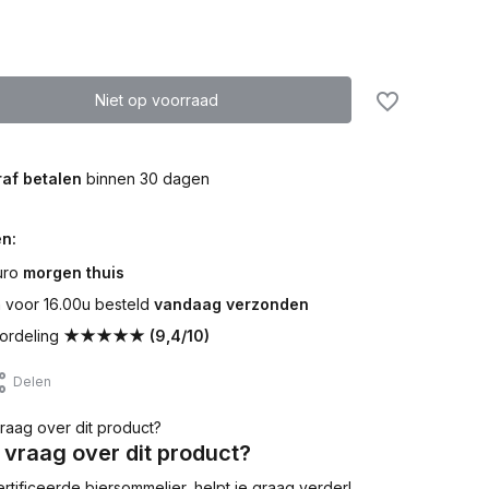
Niet op voorraad
af betalen
binnen 30 dagen
n:
uro
morgen thuis
voor 16.00u besteld
vandaag verzonden
ordeling
★★★★★ (9,4/10)
Delen
 vraag over dit product?
tificeerde biersommelier, helpt je graag verder!