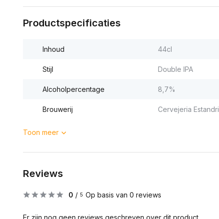
Productspecificaties
Inhoud
44cl
Stijl
Double IPA
Alcoholpercentage
8,7%
Brouwerij
Cervejeria Estandri
Toon meer
Reviews
0
/
Op basis van 0 reviews
5
Er zijn nog geen reviews geschreven over dit product..