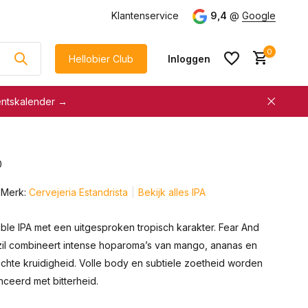
g
vanaf €75
Klantenservice
9,4
@
Google
0
Hellobier Club
Inloggen
entskalender →
korting
€5 kassakorting
sneller afrekenen
0
Account aanmaken &
Account aanmaken &
spaar automatisch voor
Merk:
Cervejeria Estandrista
Bekijk alles IPA
spaar automatisch voor
korting
korting
ble IPA met een uitgesproken tropisch karakter. Fear And
azil combineert intense hoparoma’s van mango, ananas en
lichte kruidigheid. Volle body en subtiele zoetheid worden
ceerd met bitterheid.