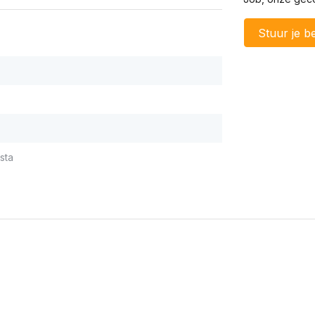
Stuur je be
sta