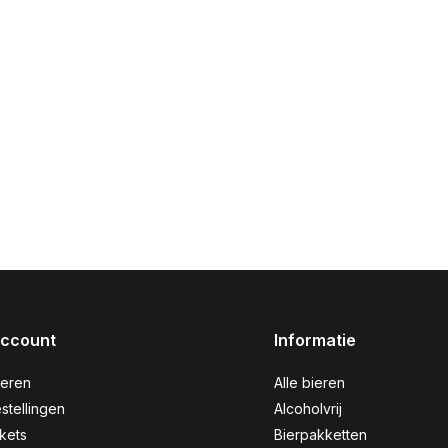
account
Informatie
reren
Alle bieren
stellingen
Alcoholvrij
ckets
Bierpakketten