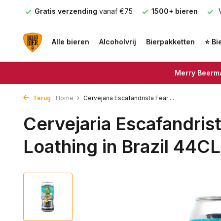
nden
Gratis verzending
vanaf €75
1500+ bieren
V
Alle bieren
Alcoholvrij
Bierpakketten
⭐ Bi
Merry Beerma
Terug
Home
Cervejaria Escafandrista Fear ...
Cervejaria Escafandris
Loathing in Brazil 44CL