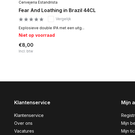
Cervejeria Estandrista
Fear And Loathing in Brazil 44CL
Vergelijk
Explosieve double IPA met een uitg...
Niet op voorraad
€8,00
Incl. btw
Klantenservice
Mijn 
Klantenservice
Regist
Over ons
Mijn be
Vacatures
Mijn ti