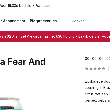
oor 16.00u besteld =
Vandaag verzonden
Gratis verzendin
er Abonnement
Bierproeverijen
s 2026 is live!
Pre-order nu met €30 korting – Bekijk de Bier Adv
ta Fear And
0
0
:
0
0
:
0
0
:
0
Explosieve dou
Loathing in Br
citrus met een 
perfect gebalan