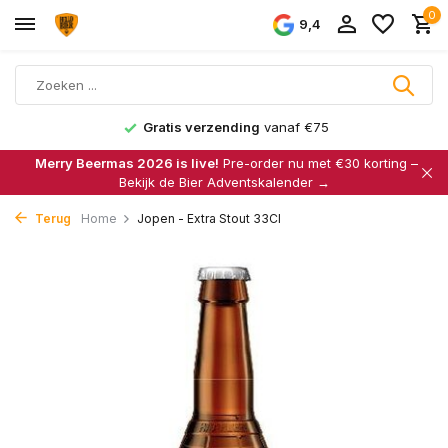
0
9,4
Gratis verzending
vanaf €75
Merry Beermas 2026 is live!
Pre-order nu met €30 korting –
Bekijk de Bier Adventskalender →
Terug
Home
Jopen - Extra Stout 33Cl