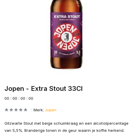
Jopen - Extra Stout 33Cl
0
0
:
0
0
:
0
0
:
0
0
Merk:
Jopen
Gitzwarte Stout met beige schuimkraag en een alcoholpercentage
van 5,5%. Branderige tonen in de geur waarin je koffie herkend.