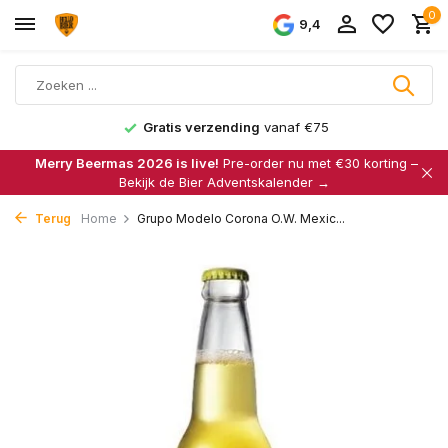
0
9,4
Gratis verzending
vanaf €75
Merry Beermas 2026 is live!
Pre-order nu met €30 korting –
Bekijk de Bier Adventskalender →
Terug
Home
Grupo Modelo Corona O.W. Mexic...